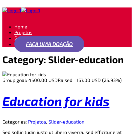
Home
Projetos
Seja um apoiador
FAÇA UMA DOAÇÃO
Category:
Slider-education
Group goal:
4500.00 USD
Raised:
1167.00 USD (25.93%)
Education for kids
Categories:
Projetos
,
Slider-education
Sed sollicitudin justo ut libero viverra, sed efficitur erat