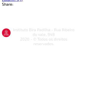
Share:
Instituto Bira Padilha - Rua Ribeiro
do vale, 948
2020 - © Todos os direitos
reservados.