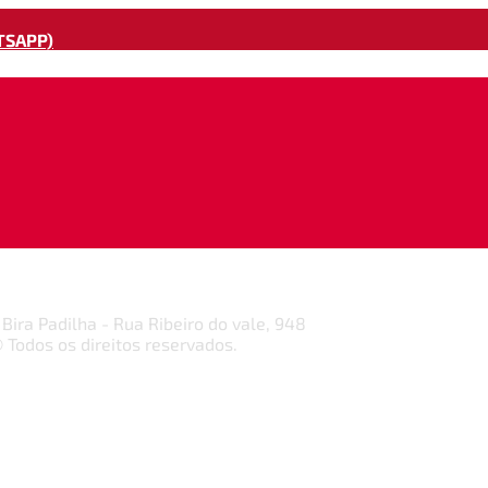
TSAPP)
o Bira Padilha - Rua Ribeiro do vale, 948
 Todos os direitos reservados.