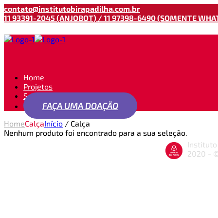
contato@institutobirapadilha.com.br
11 93391-2045 (ANJOBOT) / 11 97398-6490 (SOMENTE WHA
Home
Projetos
Seja um apoiador
FAÇA UMA DOAÇÃO
Home
Calça
Início
/ Calça
Nenhum produto foi encontrado para a sua seleção.
Institut
2020 - ©