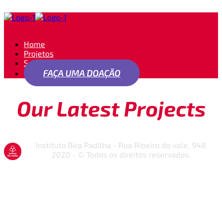
Home
Projetos
Seja um apoiador
FAÇA UMA DOAÇÃO
Our Latest Projects
Instituto Bira Padilha - Rua Ribeiro do vale, 948
2020 - © Todos os direitos reservados.